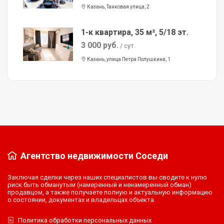
Казань, Танковая улица, 2
1-к квартира, 35 м², 5/18 эт.
3 000 руб.
/ сут.
Казань, улица Петра Полушкина, 1
Агентство недвижимости Соседи
Заключая сделки через наших специалистов вы сводите к нулю
риск быть обманутым (намеренный и ненамеренный обман)
продавцом, а также получаете полную и актуальную информацию
о состоянии, документах и владельцах объекта.
Политика обработки персональных данных