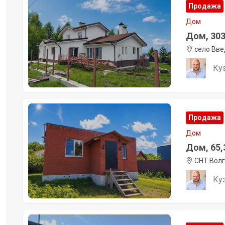
Продажа
Дом
Дом, 303 
село Вве
Ку
Продажа
Дом
Дом, 65,3
СНТ Вол
Ку