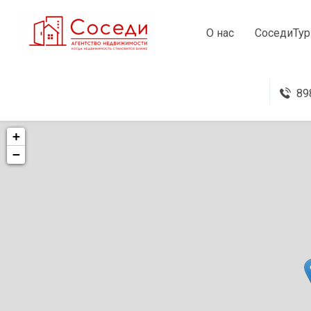
О нас
СоседиТур
89
+
−